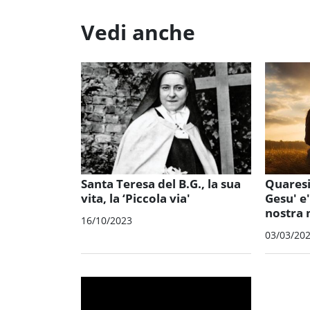
Vedi anche
Santa Teresa del B.G., la sua
Quaresi
vita, la ‘Piccola via'
Gesu' e'
nostra 
16/10/2023
03/03/20