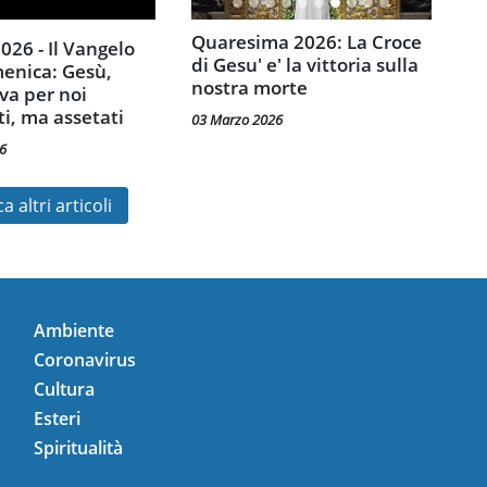
Quaresima 2026: La Croce
di Gesu' e' la vittoria sulla
enica: Gesù,
nostra morte
iva per noi
ti, ma assetati
03 Marzo 2026
6
a altri articoli
Ambiente
Coronavirus
Cultura
Esteri
Spiritualità